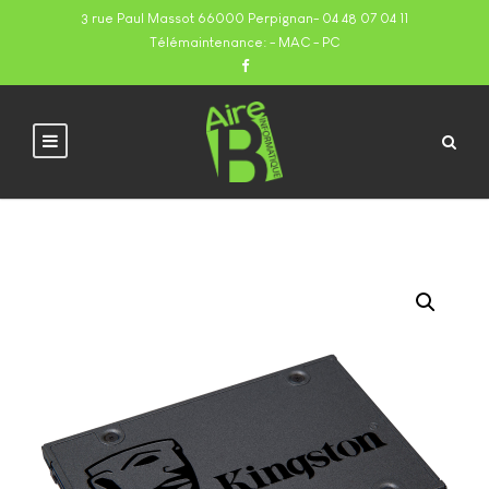
3 rue Paul Massot 66000 Perpignan
-
04 48 07 04 11
Télémaintenance:
- MAC
- PC