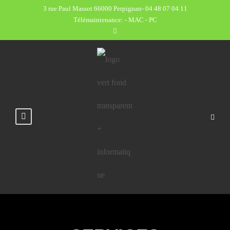
3 rue Paul Massot 66000 Perpignan
-
04 48 07 04 11
Télémaintenance:
- MAC
- PC