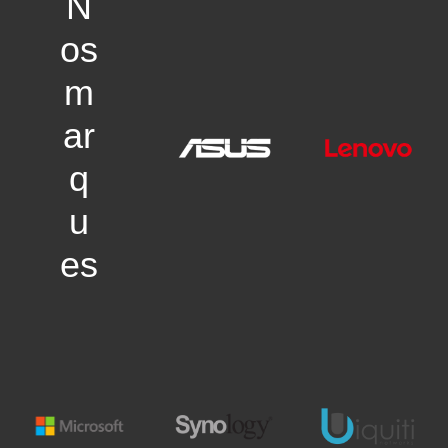
N
os
m
ar
q
u
es