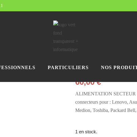
11
Accueil
/
Nos produits
/
Non cla
UNIVERSELLE
ALIMENTA
130W UNI
FESSIONNELS
PARTICULIERS
NOS PRODUI
60,00
€
ALIMENTATION SECTEUR 13
connecteurs pour : Lenovo, Asu
Medion, Toshiba, Packard Bell
1 en stock.