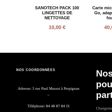
SANOTECH PACK 100
Carte mic
LINGETTES DE
Go, adap
NETTOYAGE
fo
10,00
€
40
NOS COORDONNÉES
Nos
pou
Adresse: 3 rue Paul Massot à Perpignan
par
–
Téléphone:
04 48 07 04 11
Changemen