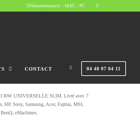
Télémaintenance:
- MAC
- PC
ssé
/ ALIMENTATION SECTEUR 130W
TION SECTEUR
VERSELLE
04 48 07 04 11
TS
CONTACT
0W UNIVERSELLE SLIM. Livré avec 7
s, HP, Sony, Samsung, Acer, Fujitsu, MSI,
, BenQ, eMachines.