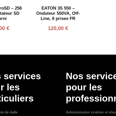
roSD – 256
EATON 3S 550 –
tateur SD
Onduleur 550VA, Off-
urni
Line, 6 prises FR
,00
€
120,00
€
 services
Nos servic
r les
pour les
ticuliers
profession
t de dalle
Administration système et rése