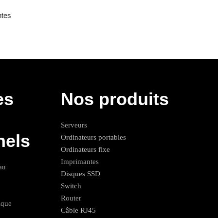
ntes
es
Nos produits
Serveurs
nels
Ordinateurs portables
Ordinateurs fixe
Imprimantes
au
Disques SSD
Switch
Router
ique
Câble RJ45