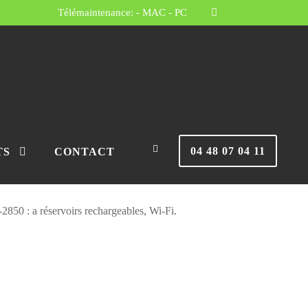
Télémaintenance:
- MAC
- PC
ntes
/ Imprimante reconditionné EcoTank Epson
e reconditionné
pson ET-2850
04 48 07 04 11
TS
CONTACT
50 : a réservoirs rechargeables, Wi-Fi.