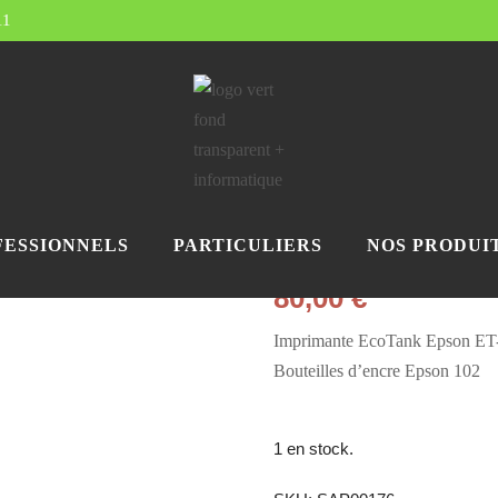
11
Accueil
/
Nos produits
/
Imprima
ET-2850
Imprimant
EcoTank E
FESSIONNELS
PARTICULIERS
NOS PRODUI
80,00
€
Imprimante EcoTank Epson ET-28
Bouteilles d’encre Epson 102
1 en stock.