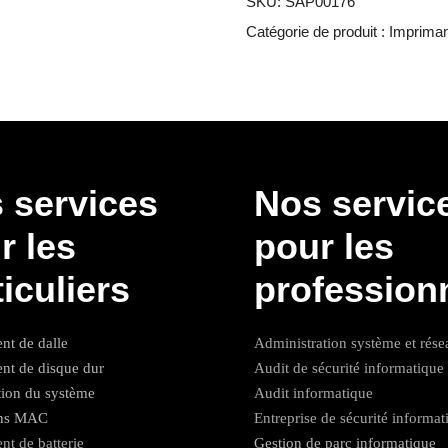
SKU:
SAP00176
Catégorie de produit :
Imprima
 services
Nos servic
r les
pour les
ticuliers
profession
t de dalle
Administration système et rése
t de disque dur
Audit de sécurité informatique
tion du système
Audit informatique
ons MAC
Entreprise de sécurité informat
t de batterie
Gestion de parc informatique