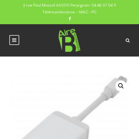
3 rue Paul Massot 66000 Perpignan
-
04 48 07 04 11
Télémaintenance:
- MAC
- PC